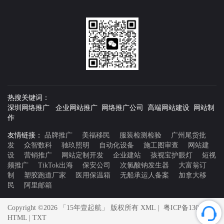
热搜关键词：
深圳网络推广 企业网站推广 网络推广公司 高端网站建设 网站制
作
友情链接：
品牌推广
美福移民
服装检测检验
广州尾货批
发
众智数科
驰玖照明
自动化设备
施工图审查
网站建
设
营销推广
网站定制开发
企业建站
孩视宝护眼灯
短视
频推广
TikTok出海
保安公司
次氯酸钠发生器
大富翁订
制
塑胶跑道厂家
医用保温箱
无船承运人备案
加拿大移
民
阿里邮箱
Copyright ©2026 「15年壹起航」 版权所有
XML
|
粤ICP备13066397
HTML
|
TXT
号-9