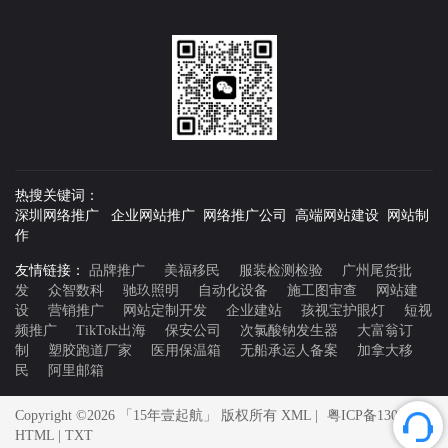
热搜关键词：
深圳网络推广 企业网站推广 网络推广公司 高端网站建设 网站制
作
友情链接：
品牌推广
美福移民
服装检测检验
广州尾货批
发
众智数科
驰玖照明
自动化设备
施工图审查
网站建
设
营销推广
网站定制开发
企业建站
孩视宝护眼灯
短视
频推广
TikTok出海
保安公司
次氯酸钠发生器
大富翁订
制
塑胶跑道厂家
医用保温箱
无船承运人备案
加拿大移
民
阿里邮箱
Copyright ©2026 「15年壹起航」 版权所有
XML
|
粤ICP备13066397
HTML
|
TXT
号-9